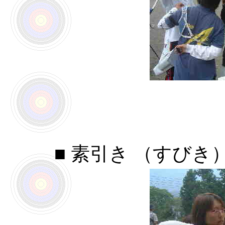
■ 素引き （すびき