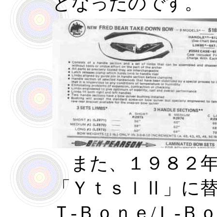
となったのです。
また、１９８２年
「ＹｔｓｌⅡ」に
Ｔ-Ｂｏｎｅ/Ｌ-