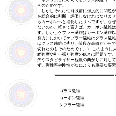
そのためです。
しかしそれは性能以前に強度的に問題が
を総合的に判断、評価しなければなりませ
らカーボンへと進化したリムですが、なぜ
ないのか。軽さで言えば、カーボン繊維は
す。しかしケブラー繊維はカーボン繊維以
発力）においてケブラー繊維はグラス繊維
はグラス繊維に劣り、値段が高価だからで
切れたのもそのためです。） このように
縮強度や引っ張り強度の低さは問題です。
矢やスタビライザー程度の曲がりに対して
ず、弾性率や剛性がなによりも重要な要素
ガラス繊維
カーボン繊維
ケブラー繊維