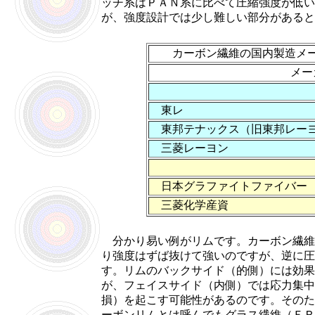
ッチ系はＰＡＮ系に比べて圧縮強度が低い
が、強度設計では少し難しい部分があると
カーボン繊維の国内製造メー
メー
東レ
東邦テナックス（旧東邦レー
三菱レーヨン
日本グラファイトファイバー
三菱化学産資
分かり易い例がリムです。カーボン繊維
り強度はずば抜けて強いのですが、逆に圧
す。リムのバックサイド（的側）には効果
が、フェイスサイド（内側）では応力集中
損）を起こす可能性があるのです。そのた
ーボンリムとは呼んでもグラス繊維（ＦＲ