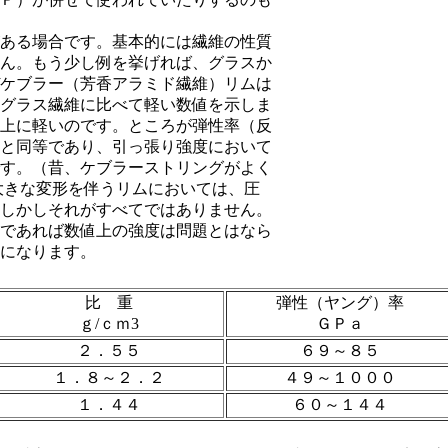
ある場合です。基本的には繊維の性質
ん。もう少し例を挙げれば、グラスか
ケブラー（芳香アラミド繊維）リムは
グラス繊維に比べて軽い数値を示しま
上に軽いのです。ところが弾性率（反
と同等であり、引っ張り強度において
す。（昔、ケブラーストリングがよく
大きな変形を伴うリムにおいては、圧
しかしそれがすべてではありません。
であれば数値上の強度は問題とはなら
になります。
比 重
弾性（ヤング）率
ｇ/ｃｍ3
ＧＰａ
２．５５
６９～８５
１．８～２．２
４９～１０００
１．４４
６０～１４４