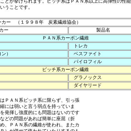
ことが挙げられます。ピッチ系はＰＡＮ系以上に高弾性の性能
いうことです。
カー （１９９８年 炭素繊維協会）
カー
製品名
ＰＡＮ系カーボン繊維
トレカ
ヨン）
ベスファイト
パイロフィル
ピッチ系カーボン繊維
グラノックス
ダイヤリード
はＰＡＮ系ピッチ系に限らず、引っ張
縮には弱いと言う弱点を持っていま
を発揮し強度的にも問題はないのです
などの問題があれば簡単に座屈（折
め、ＰＡＮ系の繊維が使われ、またカ
Ｐ）が併せて使われていたりするのも