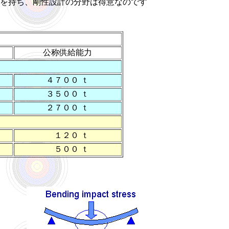
を持ち、剛性設計の分野は得意なのです
公称供給能力
４７００ ｔ
３５００ ｔ
２７００ ｔ
１２０ ｔ
５００ ｔ