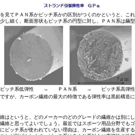
を見てＰＡＮ系かピッチ系かの区別がつくのかというと、これ
少し細く、断面形状もピッチ系の円型に対し、ＰＡＮ系は繭型
ピッチ系低弾性 → ＰＡＮ系 → ピッチ系高弾性
ですが、カーボン繊維の最大の特徴である弾性率は黒鉛構造に
維はというと、どのメーカーのどのグレードの繊維かは別にし
繊維と思ってよいでしょう。最近ではスポーツ用品分野でもゴ
にピッチ系が使われていない理由は、カーボン繊維を生産する