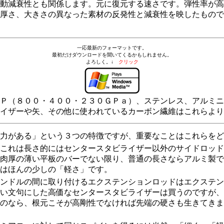
動減衰性とも関係します。元に復元する速さです。弾性率が高
厚さ、大きさの異なった素材の反発性と減衰性を映したもので
一応最新のフォーマットです。
最初だけダウンロードを聞いてくるかもしれません。
よろしく。↓
クリック
Ｐ（８００・４００・２３０ＧＰａ）、ステンレス、アルミニ
イザーや矢、その他に使われているカーボン繊維はこれらより
力がある」という３つの特徴ですが、重要なことはこれらをど
これは長さ的にはセンタースタビライザー以外のサイドロッド
肉厚の薄い平板のバーでない限り、普通の長さならアルミ製で
はほんの少しの「軽さ」です。
ンドルの間に取り付けるエクステンションロッドはエクステン
い文句にした高価なセンタースタビライザーは買うのですが、
のなら、根元こそが高剛性でなければ先端の硬さも生きてきま