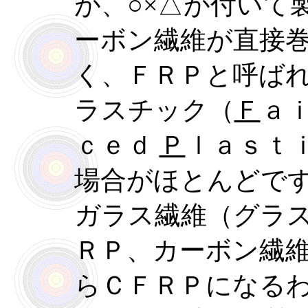
が、○×△が付いて
ーボン繊維が直接
く、ＦＲＰと呼ば
ラスチック（
Ｆ
ａ
ｃｅｄ
Ｐ
ｌａｓｔ
場合がほとんどで
ガラス繊維（グラ
ＲＰ、カーボン繊
らＣＦＲＰになる