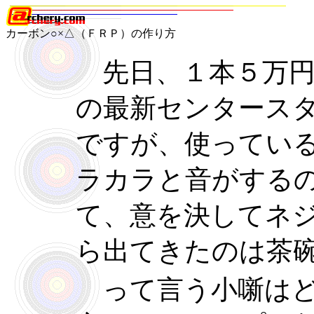
カーボン○×△（ＦＲＰ）の作り方
先日、１本５万円
の最新センタース
ですが、使ってい
ラカラと音がする
て、意を決してネ
ら出てきたのは茶
って言う小噺はど