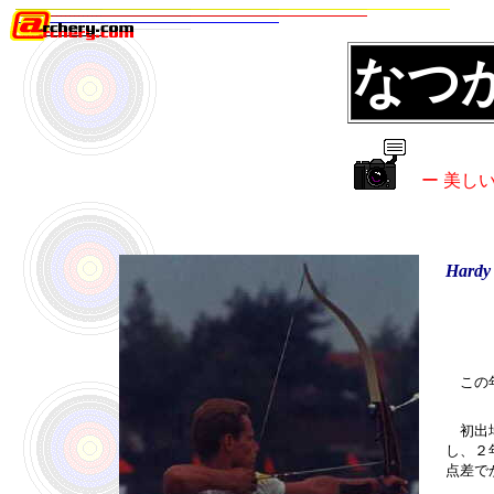
なつ
ー 美し
Hardy
この年
初出場
し、２
点差で