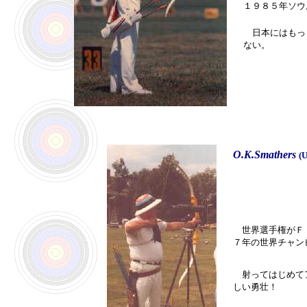
１９８５年ソウ
日本にはもっと
ない。
O.K.Smathers
(
世界選手権がＦ．
７年の世界チャン
射ってはじめてア
しい勇壮！