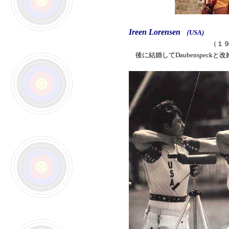
Ireen Lorensen
（USA)
（１９
後に結婚してDaubenspec