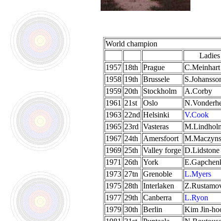
World champion
Ladies
1957
18th
Prague
C.Meinhart
1958
19th
Brussele
S.Johansso
1959
20th
Stockholm
A.Corby
1961
21st
Oslo
N.Vonderhe
1963
22nd
Helsinki
V.Cook
1965
23rd
Vasteras
M.Lindhol
1967
24th
Amersfoort
M.Maczyns
1969
25th
Valley forge
D.Lidstone
1971
26th
York
E.Gapchen
1973
27tn
Grenoble
L.Myers
1975
28th
Interlaken
Z.Rustamo
1977
29th
Canberra
L.Ryon
1979
30th
Berlin
Kim Jin-ho