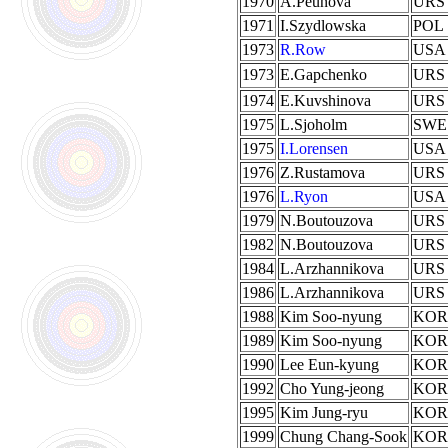
1970
A.Peunova
URS
1971
I.Szydlowska
POL
1973
R.Row
USA
1973
E.Gapchenko
URS
1974
E.Kuvshinova
URS
1975
L.Sjoholm
SWE
1975
I.Lorensen
USA
1976
Z.Rustamova
URS
1976
L.Ryon
USA
1979
N.Boutouzova
URS
1982
N.Boutouzova
URS
1984
L.Arzhannikova
URS
1986
L.Arzhannikova
URS
1988
Kim Soo-nyung
KOR
1989
Kim Soo-nyung
KOR
1990
Lee Eun-kyung
KOR
1992
Cho Yung-jeong
KOR
1995
Kim Jung-ryu
KOR
1999
Chung Chang-Sook
KOR