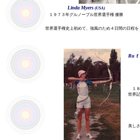
Linda Myers
(USA)
１９７３年グルノーブル世界選手権 優勝
世界選手権史上初めて、強風のため４日間の日程を
Ruｔ
１８
世界記
美し