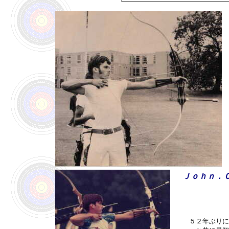
Ｊｏｈｎ．
５２年ぶりに