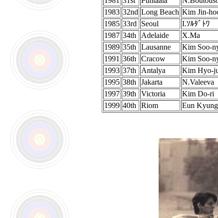
1981
31st
Puntaala
N.Boutous
1983
32nd
Long Beach
Kim Jin-ho
1985
33rd
Seoul
I.ｿﾙﾀﾞﾄﾜ
1987
34th
Adelaide
X.Ma
1989
35th
Lausanne
Kim Soo-n
1991
36th
Cracow
Kim Soo-n
1993
37th
Antalya
Kim Hyo-j
1995
38th
Jakarta
N.Valeeva
1997
39th
Victoria
Kim Do-ri
1999
40th
Riom
Eun Kyung