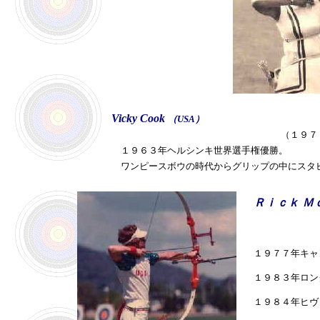
Vicky Cook
（USA）
（１９７
１９６３年ヘルシンキ世界選手権優勝。
ワンピースボウの時代からグリップの中にスタビ
Ｒｉｃｋ Ｍ
１９７７年キャ
１９８３年ロン
１９８４年ヒヴ