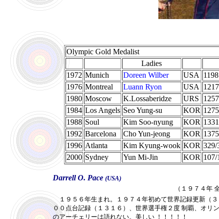
Olympic Gold Medalist
Ladies
1972
Munich
Doreen Wilber
USA
1198
1976
Montreal
Luann Ryon
USA
121
1980
Moscow
K.Lossaberidze
URS
125
1984
Los Angels
Seo Yung-su
KOR
127
1988
Soul
Kim Soo-nyung
KOR
1331
1992
Barcelona
Cho Yun-jeong
KOR
1375
1996
Atlanta
Kim Kyung-wook
KOR
329/
2000
Sydney
Yun Mi-Jin
KOR
107/
Darrell O. Pace
(USA)
（１９７４年 
１９５６年生まれ。１９７４年初めて世界記録更新（３
００点台記録（１３１６）、世界選手権２度 制覇、オリ
のアーチェリーは語れない。美しい ！！！！！