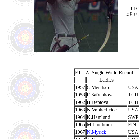
１９７
に見せ
F.I.T.A. Single World Record
Laidies
1957
C.Meinhardt
USA
1958
E.Safrankova
TCH
1962
B.Deptova
TCH
1963
N.Vonherheide
USA
1964
K.Hamlund
SWE
1965
M.Lindhoim
FIN
1967
N.Myrick
USA