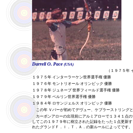
Darrell O. Pace
(USA)
（１９７５年 
１９７５年 インターラーケン世界選手権 優勝
１９７６年 モントリオール オリンピック 優勝
１９７８年 ジュネーブ 世界フィールド選手権 優勝
１９７９年 ベルリン世界選手権 優勝
１９８４年 ロサンジェルス オリンピック 優勝
この年 Ｖバーが初めてデヴュー、ケブラーストリングと
カーボンアローの出現前にアルミアローで１３４１点の世
してこの１９７９年に樹立された記録をたった１点更新す
れたグランドＦ．Ｉ．Ｔ．Ａ．の新ルールによってです。