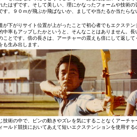
れたはずです。そして美しい、理にかなったフォームや技術の
です。９０ｍが飛ぶか飛ばないか、ましてや当たるか当たらな
が下がりサイト位置が上がったことで初心者でもエクステン
的中率もアップしたかというと、そんなことはありません。長
のことです。倍の長さは、アーチャーの震えも倍にして返して
をも生み出します。
技術の中で、ピンの動きやズレを気にすることなくアーチャ
ィールド競技においてあえて短いエクステンションを使用する