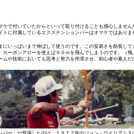
ケで付いていたからといって取り付けることも感心しません
イトに付属しているエクステンションバーはオマケではありま
にいっぱいまで伸ばして使うのです。この安易さを助長して
、カーボンアローを使えば９０ｍを飛んでしまうのです。（飛
ームや技術においても思考と努力を停滞させ、初心者や素人だ
バー」が登場したのは、１９７２年のジョン・ウイリアムス