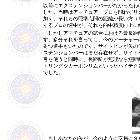
以前にエクステンションバーがなかったわ
した。当時はアマチュア、プロを問わずリ
加え、それらの照準点間の距離が長い方（
するプロの連中が、それを的中精度向上に
しかしアマチュアの試合における最長距離
す。多分それを言っても、今のアーチャー
射つ選手もいたのです。サイトピンが矢の
ステンションバーはまだ存在せず、サイト
弓を使うと同時に、長距離が無理なら短距
トリングやカーボンリムといったハイテク
でした。
もしあなたの矢が、今のように安易に９０