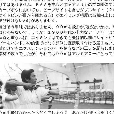
けではありません。ＰＡＡを中心とするアメリカのプロ団体で
カーブボウにおいても、ピープサイトを含むダブルサイト（２
サイトピンが目から離れる方）がエイミング精度は当然向上し
結び付けないわけがありません。
はそう単純ではありません。９０ｍを飛ぶか飛ばないかは、
はわからないでしょうが、１９６０年代の非力なアーチャーは
位置と重なれば、エイミングはできても矢は的以前にサイトピ
バーをハンドルの的側ではなく顔側に直接取り付ける選手もい
離だけでもエクステンションバーを使うなどの工夫を凝らしま
素材の数々でしたが、それでも９０ｍはアルミアローにとって
ｍを飛ばなかったらどうでしょう？ あなたは強い弓を引く