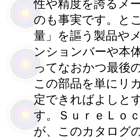
性や精度を誇るメ
のも事実です。と
量」を謳う製品や
ンションバーや本
ってなおかつ最後
この部品を単にリ
定できればよしと
す。ＳｕｒｅＬｏ
が、このカタログ