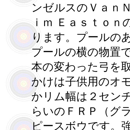
ンゼルスのＶａｎ
ｉｍ Ｅａｓｔｏｎ
ります。プールの
プールの横の物置
本の変わった弓を
かけは子供用のオ
かリム幅は２セン
らいのＦＲＰ（グ
ピースボウです。