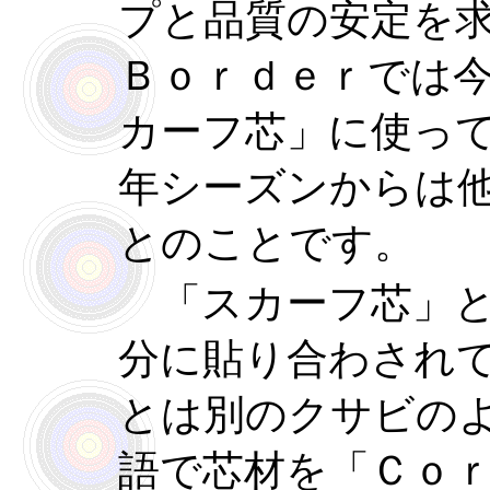
プと品質の安定を
Ｂｏｒｄｅｒでは
カーフ芯」に使っ
年シーズンからは
とのことです。
「スカーフ芯」と
分に貼り合わされ
とは別のクサビの
語で芯材を「Ｃｏ