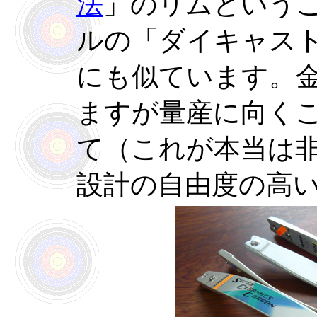
法
」のリムという
ルの「ダイキャス
にも似ています。
ますが量産に向く
て（これが本当は
設計の自由度の高