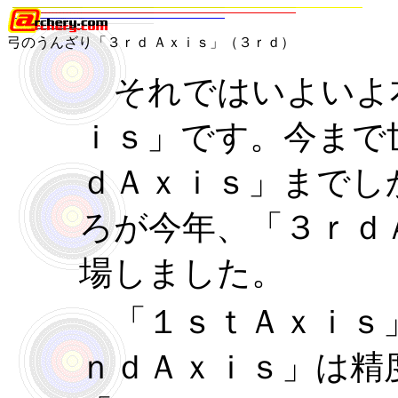
弓のうんざり「３ｒｄ Ａｘｉｓ」（３ｒｄ）
それではいよいよ本
ｉｓ」です。今まで
ｄＡｘｉｓ」までし
ろが今年、「３ｒｄ
場しました。
「１ｓｔＡｘｉｓ
ｎｄＡｘｉｓ」は精