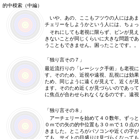
的中模索（中編）
いや、あの、ここもフツウの人にはあま
チェリーをしようかという人には、ちょっ
それにしても老視に限らず、ピンが見え
きないことが同じくらいに大きな問題であ
うこともできません。困ったことです。。
「独り言その７」
最近流行りの「レーシック手術」も老視に
す。そのため、近視や遠視、乱視には効果
ため、同じように遠くが見えて、近くが見
ます。そのため近くが見づらいのであって
に焦点が合わせられなくなるのです。遠視
「独り言その８」
アーチェリーを始めて４０数年。ずっと
０ｍでの矢の的中位置も３０ｍで１０点の
きました。ところがパソコンや近くの字が
ても、サイトの目盛りは見づらくなっても