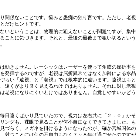
り関係ないことです。悩みと愚痴の独り言です。ただし、老視
とだけヒントです。
ないということは、物理的に狙えないことが問題ですが、集中
ることに気づきます。それと、最後の最後まで狙い切るという
。
は効きません。レーシックはレーザーを使って角膜の屈折率を
を発揮するのですが、老視は屈折異常ではなく加齢による水晶
づらい「遠視」と「老視」では根本的に違います。遠視はもと
、遠くがより良く見えるわけではありません。それに対し老視
は老視になりにくいわけではありません。自覚しやすいかどう
毎日遠くばかり見ていたので、視力は左右共に「２．０」かそ
リングも、裸眼で見ることが何不自由なくできてきました。も
見づらく、メガネを掛けるようになったのが、確か宮城国体の
、射つことには何の不自由もなく７～８年は過ごせたのですが