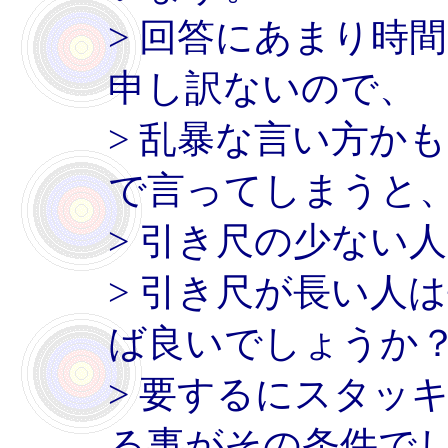
> 回答にあまり時
申し訳ないので、
> 乱暴な言い方か
で言ってしまうと
> 引き尺の少ない
> 引き尺が長い人
ば良いでしょうか
> 要するにスタッ
る事がその条件で