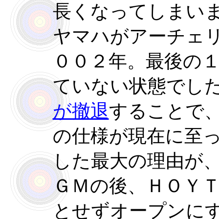
長くなってしまい
ヤマハがアーチェ
００２年。最後の
ていない状態でし
が撤退
することで
の仕様が現在に至
した最大の理由が
ＧＭの後、ＨＯＹ
とせずオープンに