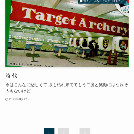
昔々、こんなことがありました。
時 代
今はこんなに悲しくて 涙も枯れ果ててもう二度と笑顔にはなれそ
うもないけど
2025年8月24日
1
2
...
6