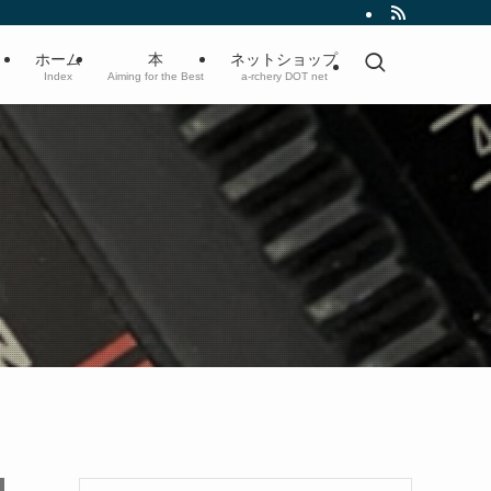
ホーム
本
ネットショップ
Index
Aiming for the Best
a-rchery DOT net