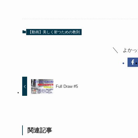
【動画】美しく射つための教則
よかっ
Full Draw #5
関連記事