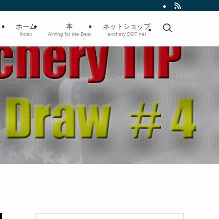
ホーム
本
ネットショップ
Index
Aiming for the Best
a-rchery DOT net