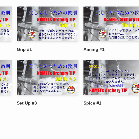
Grip #1
Aiming #1
Set Up #3
Spice #1