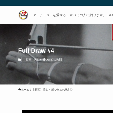
アーチェリーを愛する、すべての人に贈ります。 | a-rch
Full Draw #4
【動画】美しく射つための教則
ホーム
【動画】美しく射つための教則