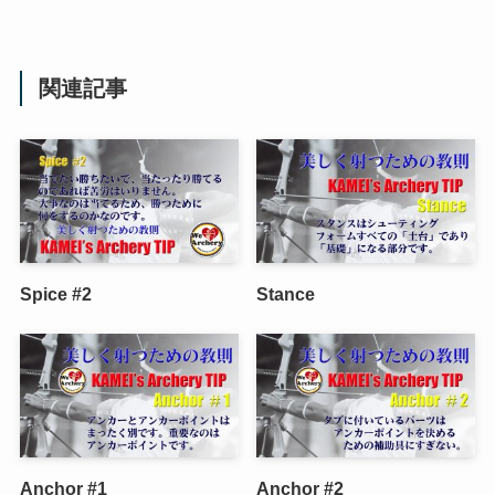
関連記事
Spice #2
Stance
Anchor #1
Anchor #2