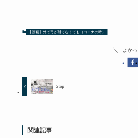
【動画】外で弓が射てなくても（コロナの時）
よかっ
Step
関連記事