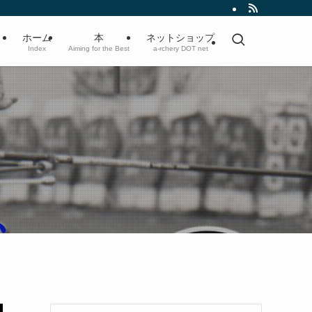
ホーム
本
ネットショップ
Index
Aiming for the Best
a-rchery DOT net