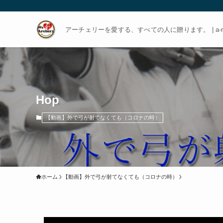
アーチェリーを愛する、すべての人に贈ります。 | a-rch
Hop
【動画】外で弓が射てなくても（コロナの時）
ホーム
【動画】外で弓が射てなくても（コロナの時）