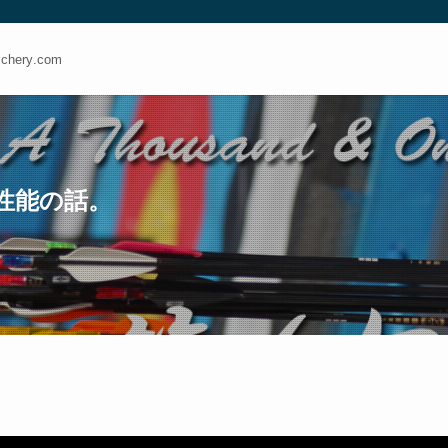
ery.com
性能の話。