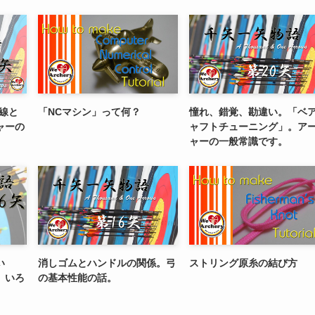
線と
「NCマシン」って何？
憧れ、錯覚、勘違い。「ベ
ャーの
ャフトチューニング」。ア
ャーの一般常識です。
い
消しゴムとハンドルの関係。弓
ストリング原糸の結び方
、いろ
の基本性能の話。