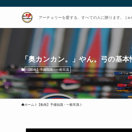
アーチェリーを愛する、すべての人に贈ります。 | a-rch
「奥カンカン。」やん。弓の基本
【動画】予備知識・一般常識
ホーム
【動画】予備知識・一般常識