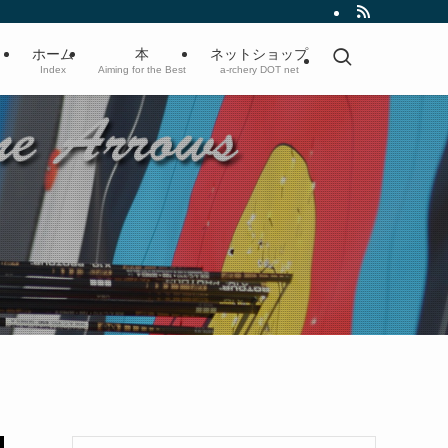
ホーム
本
ネットショップ
Index
Aiming for the Best
a-rchery DOT net