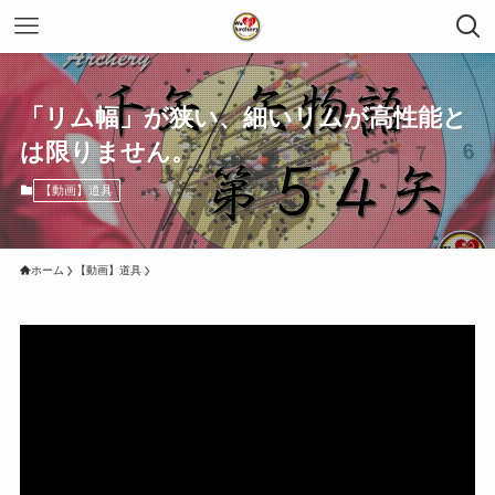
「リム幅」が狭い、細いリムが高性能と
は限りません。
【動画】道具
ホーム
【動画】道具