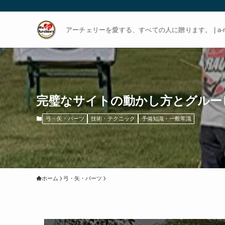
アーチェリーを愛する、すべての人に贈ります。 | a-rch
完璧なサイトの動かし方とグルー
弓・矢・パーツ
技術・テクニック
予備知識・一般常識
ホーム
弓・矢・パーツ