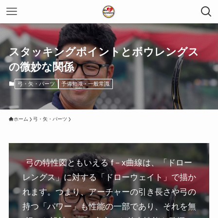
スタッキングポイントとボウレングス
の微妙な関係
弓・矢・パーツ
予備知識・一般常識
ホーム
弓・矢・パーツ
弓の特性図ともいえる f－x曲線は、「ドロー
レングス」に対する「ドローウェイト」で描か
れます。つまり、アーチャーの引き長さや弓の
持つ「パワー」も性能の一部であり、それを無