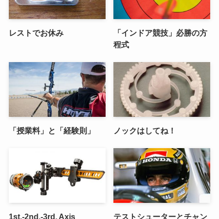
レストでお休み
「インドア競技」必勝の方
程式
「授業料」と「経験則」
ノックはしてね！
1st.-2nd.-3rd. Axis
テストシューターとチャン