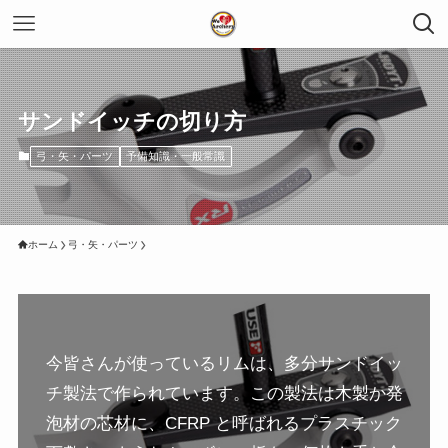
サンドイッチの切り方
弓・矢・パーツ
予備知識・一般常識
ホーム
弓・矢・パーツ
今皆さんが使っているリムは、多分サンドイッ
チ製法で作られています。この製法は木製か発
泡材の芯材に、CFRP と呼ばれるプラスチック