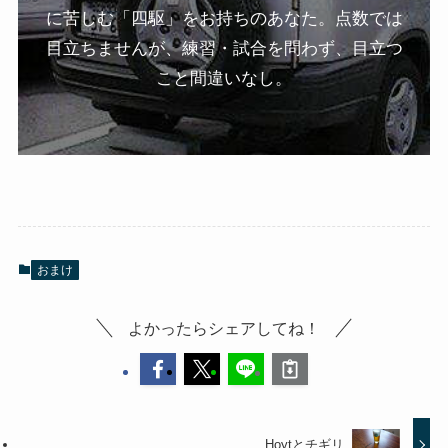
に苦しむ「四駆」をお持ちのあなた。点数では
目立ちませんが、練習・試合を問わず、目立つ
こと間違いなし。
おまけ
よかったらシェアしてね！
Hoytとチギリ