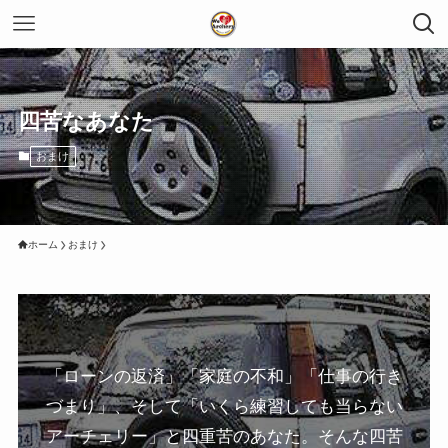
四苦なあなた
おまけ
ホーム
おまけ
「ローンの返済」「家庭の不和」「仕事の行き
づまり」、そして「いくら練習しても当らない
アーチェリー」と四重苦のあなた。そんな四苦