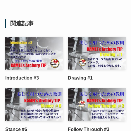
関連記事
Introduction #3
Drawing #1
Stance #6
Follow Through #3