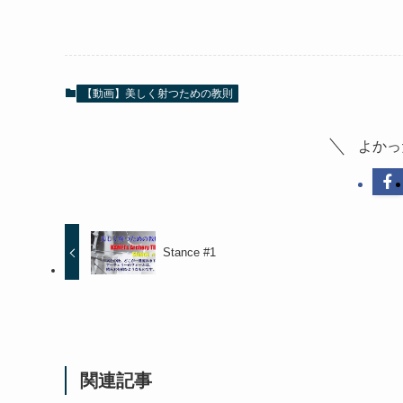
【動画】美しく射つための教則
よかっ
Stance #1
関連記事