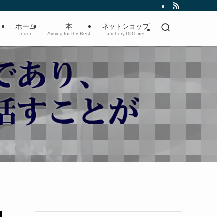
ホーム
本
ネットショップ
Index
Aiming for the Best
a-rchery DOT net