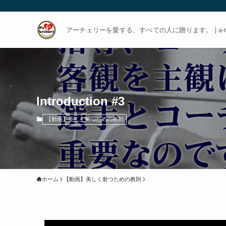
アーチェリーを愛する、すべての人に贈ります。 | a-rch
Introduction #3
【動画】美しく射つための教則
ホーム
【動画】美しく射つための教則