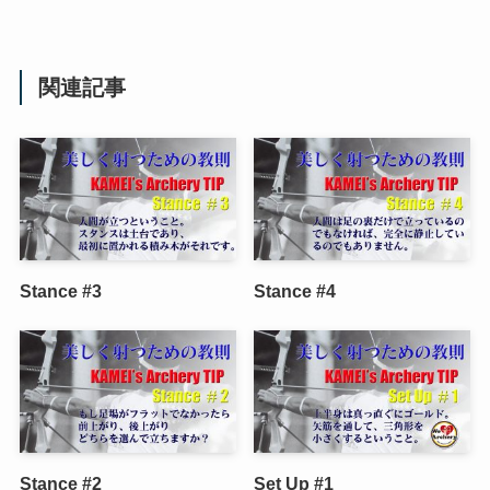
関連記事
Stance #3
Stance #4
Stance #2
Set Up #1