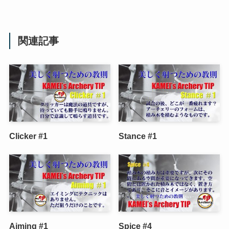
関連記事
Clicker #1
Stance #1
Aiming #1
Spice #4