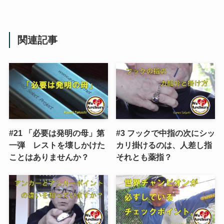
関連記事
#21 「必要は発明の母」第
#3 フックで中指の次にシッ
一弾 レストを壊しかけた
カリ掛けるのは、人差し指
ことはありませんか？
それとも薬指？