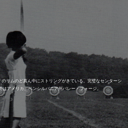
ow TF のリムのど真ん中にストリングがきている、完璧なセンターシ
所はアメリカ、ペンシルバニア州バレー・フォージ。