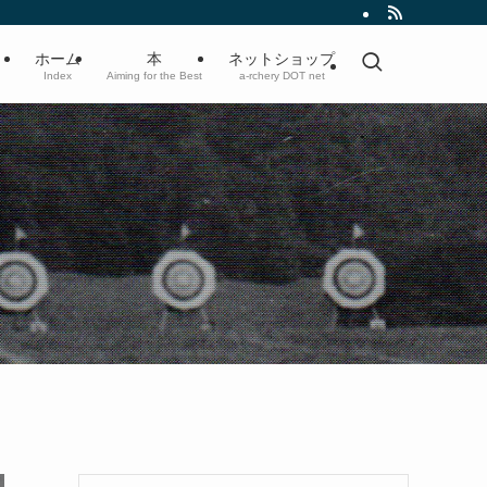
ホーム
本
ネットショップ
Index
Aiming for the Best
a-rchery DOT net