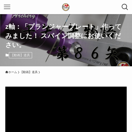
z軸：「プランジャープレート」作って
みました！ スパイン調整にお使いくだ
さい。
【動画】道具
ホーム
【動画】道具