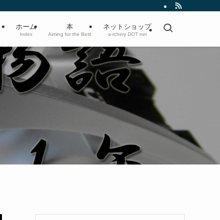
ホーム
本
ネットショップ
Index
Aiming for the Best
a-rchery DOT net