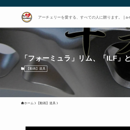
アーチェリーを愛する、すべての人に贈ります。 | a-rch
「フォーミュラ」リム、「ILF」と「
【動画】道具
ホーム
【動画】道具