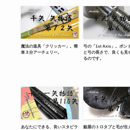
魔法の道具「クリッカー」。簡
弓の「1st Axis」。ポ
単３分アーチェリー。
と弓の長さで、良くも見
るのです。
あなたにできる、良いスタビラ
鮨屋のトロタブと毛が生