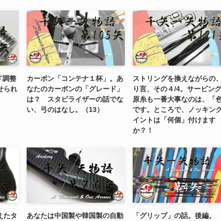
ンド調整
カーボン「コンテナ１杯」。あ
ストリングを換えながらの
せられ
なたのカーボンの「グレード」
り言、その４/4。サービン
は？ スタビライザーの話でな
原糸も一番大事なのは、「
い、弓のはなし。（13）
です。ところで、ノッキン
イントは「何個」付けます
か？！
えたタ
あなたは中国製や韓国製の自動
「グリップ」の話。後編。