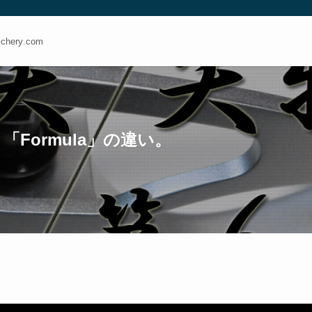
ery.com
Formula」の違い。